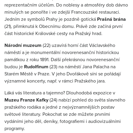
reprezentačním účelům. Do noblesy a atmosféry dob dávno
minulých se ponoříte i ve zdejší Francouzské restauraci.
Jedním ze symbolů Prahy je pozdně gotická
Prašná brána
(21), přimknutá k Obecnímu domu. Právě zde začíná první
část historické Královské cesty na Pražský hrad.
Národní muzeum
(22) uzavírá horní část Václavského
náměstí a je monumentální novorenesanční historickou
památkou z roku 1891. Další překrásnou novorenesanční
budou je
Rudolfinum
(23) na náměstí Jana Palacha na
Starém Městě v Praze. V jeho Dvořákově síni se pořádají
významné koncerty, např. v rámci Pražského jara.
Láká vás literatura a tajemno? Dlouhodobá expozice v
Muzeu Franze Kafky
(24) nabízí pohled do světa slavného
pražského rodáka a jedné z nejvýznamnějších postav
světové literatury. Pokochat se zde můžete prvními
vydáními jeho děl, deníky, fotografiemi i audiovizuálními
programy.