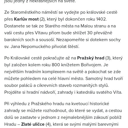
jsou jedny z nekrásnějších na světě.
Ze Staroměstkého náměstí se vydejte po královské cestě
přes
Karlův most
(2), který byl dokončen roku 1402.
Dostanete se tak ze Starého města na Malou stranu a na
vaši cestu přes Vltavu přiom bude shlížet 30 převážně
barokních soch a sousoší. Nezapomeňte si dotekem sochy
sv. Jana Nepomuckého přivolat štěstí.
Po Královské cestě pokračujte až na
Pražský hrad
(3), který
byl založen kolem roku 800 knížetem Bořivojem. Je
největším hradním komplexem na světě a pokochat se zde
můžete pohledem na celé hlavní město. Samotný hrad tvoří
soubor paláců a cíkrevních staveb rozmanitých stylů.
Projděte si hradní nádvoří, zahrady i katedrálu svatého Víta.
Při výhledu z Pražského hradu na kvetoucí historické
zahrady se můžete rozhodnout, do které se vydat, a cestou
dolů se zastavte v jednom z nejmalebnějším zákoutí poblíž
Hradu –
Zlaté uličce
(4), která se svými malými barevnými