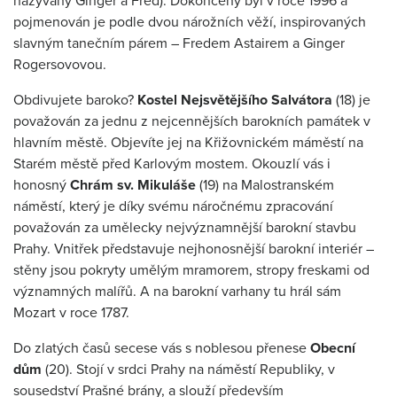
nazývaný Ginger a Fred). Dokončený byl v roce 1996 a
pojmenován je podle dvou nárožních věží, inspirovaných
slavným tanečním párem – Fredem Astairem a Ginger
Rogersovovou.
Obdivujete baroko?
Kostel Nejsvětějšího Salvátora
(18) je
považován za jednu z nejcennějších barokních památek v
hlavním městě. Objevíte jej na Křižovnickém máměstí na
Starém městě před Karlovým mostem. Okouzlí vás i
honosný
Chrám sv. Mikuláše
(19) na Malostranském
náměstí, který je díky svému náročnému zpracování
považován za umělecky nejvýznamnější barokní stavbu
Prahy. Vnitřek představuje nejhonosnější barokní interiér –
stěny jsou pokryty umělým mramorem, stropy freskami od
významných malířů. A na barokní varhany tu hrál sám
Mozart v roce 1787.
Do zlatých časů secese vás s noblesou přenese
Obecní
dům
(20). Stojí v srdci Prahy na náměstí Republiky, v
sousedství Prašné brány, a slouží především