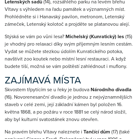
Letenských sadů
(14), rozsáhlého parku na levém břehu
Vltavy s výhledem na řadu památek a významných míst.
Prohlédněte si i Hanavský pavilon, metronom, Letenský
zámeček, Letenský kolotoč a projděte se platanovou alejí.
Stýská se vám po vůni lesa?
Michelský (Kunratický) les
(15)
je vhodný pro relaxaci díky svým příjemným lesním cestám.
Vydat se můžete stezkou údolím Kunratického potoka,
navštívit zoo koutek nebo místní lesní restauraci. A když
budete tiší, možná se vám poštěstí zahlédnout i muflony.
ZAJÍMAVÁ MÍSTA
Skvostem třpytícím se u řeky je budova
Národního divadla
(16). Novorenesanční divadlo je jednou z nejvýznamnějších
staveb v celé zemi, její základní kámen byl položen 16.
května 1868, a po požáru v roce 1881 se celý národ složil,
aby byl kulturní svatostánek znovu otevřen.
Na pravém břehu Vltavy naleznete i
Tančící dům
(17) (také