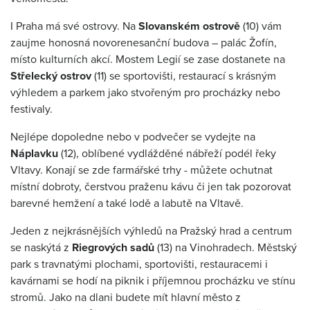
I Praha má své ostrovy. Na
Slovanském ostrově
(10) vám
zaujme honosná novorenesanční budova – palác Žofín,
místo kulturních akcí. Mostem Legií se zase dostanete na
Střelecký ostrov
(11) se sportovišti, restaurací s krásným
výhledem a parkem jako stvořeným pro procházky nebo
festivaly.
Nejlépe dopoledne nebo v podvečer se vydejte na
Náplavku
(12), oblíbené vydlážděné nábřeží podél řeky
Vltavy. Konají se zde farmářské trhy - můžete ochutnat
místní dobroty, čerstvou praženu kávu či jen tak pozorovat
barevné hemžení a také lodě a labutě na Vltavě.
Jeden z nejkrásnějších výhledů na Pražský hrad a centrum
se naskýtá z
Riegrových sadů
(13) na Vinohradech. Městský
park s travnatými plochami, sportovišti, restauracemi i
kavárnami se hodí na piknik i příjemnou procházku ve stínu
stromů. Jako na dlani budete mít hlavní město z