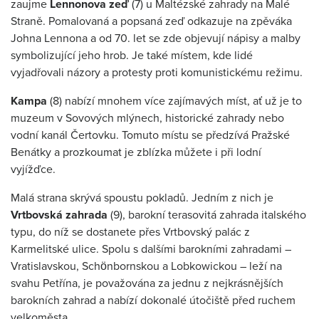
zaujme
Lennonova zeď
(7) u Maltézské zahrady na Malé
Straně. Pomalovaná a popsaná zeď odkazuje na zpěváka
Johna Lennona a od 70. let se zde objevují nápisy a malby
symbolizující jeho hrob. Je také místem, kde lidé
vyjadřovali názory a protesty proti komunistickému režimu.
Kampa
(8) nabízí mnohem více zajímavých míst, ať už je to
muzeum v Sovových mlýnech, historické zahrady nebo
vodní kanál Čertovku. Tomuto místu se předzívá Pražské
Benátky a prozkoumat je zblízka můžete i při lodní
vyjížďce.
Malá strana skrývá spoustu pokladů. Jedním z nich je
Vrtbovská zahrada
(9), barokní terasovitá zahrada italského
typu, do níž se dostanete přes Vrtbovský palác z
Karmelitské ulice. Spolu s dalšími barokními zahradami –
Vratislavskou, Schönbornskou a Lobkowickou – leží na
svahu Petřína, je považována za jednu z nejkrásnějších
barokních zahrad a nabízí dokonalé útočiště před ruchem
velkoměsta.