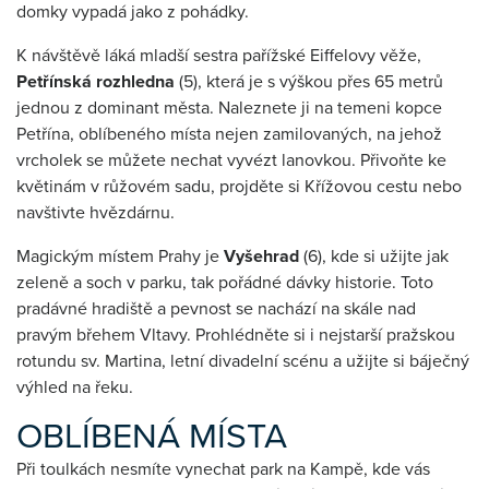
domky vypadá jako z pohádky.
K návštěvě láká mladší sestra pařížské Eiffelovy věže,
Petřínská rozhledna
(5), která je s výškou přes 65 metrů
jednou z dominant města. Naleznete ji na temeni kopce
Petřína, oblíbeného místa nejen zamilovaných, na jehož
vrcholek se můžete nechat vyvézt lanovkou. Přivoňte ke
květinám v růžovém sadu, projděte si Křížovou cestu nebo
navštivte hvězdárnu.
Magickým místem Prahy je
Vyšehrad
(6), kde si užijte jak
zeleně a soch v parku, tak pořádné dávky historie. Toto
pradávné hradiště a pevnost se nachází na skále nad
pravým břehem Vltavy. Prohlédněte si i nejstarší pražskou
rotundu sv. Martina, letní divadelní scénu a užijte si báječný
výhled na řeku.
OBLÍBENÁ MÍSTA
Při toulkách nesmíte vynechat park na Kampě, kde vás